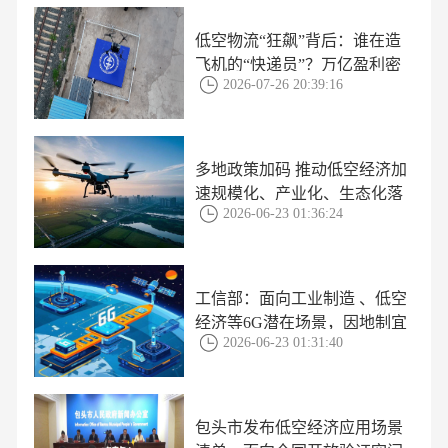
低空物流“狂飙”背后：谁在造
飞机的“快递员”？万亿盈利密
2026-07-26 20:39:16
码首次曝光
多地政策加码 推动低空经济加
速规模化、产业化、生态化落
2026-06-23 01:36:24
地
工信部：面向工业制造 、低空
经济等6G潜在场景，因地制宜
2026-06-23 01:31:40
开展6G应用场景培育
包头市发布低空经济应用场景